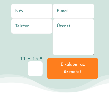
=
11 + 15
Elküldöm az
üzenetet