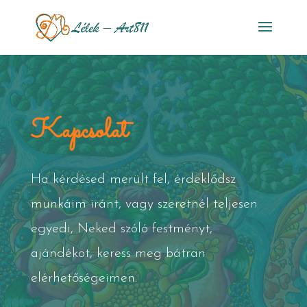
Kapcsolat
Ha kérdésed merült fel, érdeklődsz
munkáim iránt, vagy szeretnél teljesen
egyedi, Neked szóló festményt,
ajándékot, keress meg bátran
elérhetőségeimen.