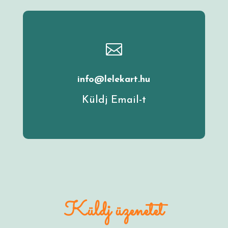

info@lelekart.hu
Küldj Email-t
Küldj üzenetet