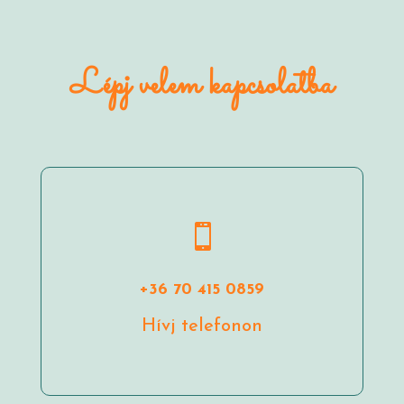
Lépj velem kapcsolatba

+36 70 415 0859
Hívj telefonon