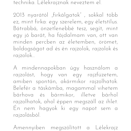
technika. Lélekrajznak neveztem el.
2013 nyarától „firkálgatok” , sokkal több
ez, mint firka: egy szerelem, egy életstílus.
Bátrabbá, önzetlenebbé tesz, segít, mint
egy jó barát, ha fájdalmam van, ott van
minden percben az életemben, örömet,
boldogságot ad és én rajzolok, rajzolok és
rajzolok...
A mindennapokban úgy használom a
rajzolást, hogy van egy rajzfüzetem,
amiben spontán, akármikor rajzolhatok.
Belefér a táskámba, magammal vihetem
bárhova és bármikor, illetve bárhol
rajzolhatok, ahol éppen megszáll az ihlet.
Én nem hagyok ki egy napot sem a
rajzolásból.
Amennyiben megszólított a Lélekrajz