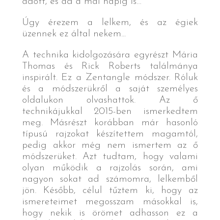
adott, és ad a mai napig is…
Úgy érezem a lelkem, és az égiek
üzennek ez által nekem...
A technika kidolgozására egyrészt Mária
Thomas és Rick Roberts találmánya
inspirált. Ez a Zentangle módszer. Róluk
és a módszerükről a saját személyes
oldalukon olvashattok. Az ő
technikájukkal 2015-ben ismerkedtem
meg. Másrészt korábban már hasonló
típusú rajzokat készítettem magamtól,
pedig akkor még nem ismertem az ő
módszerüket. Azt tudtam, hogy valami
olyan működik a rajzolás során, ami
nagyon sokat ad számomra, lelkemből
jön. Később, célul tűztem ki, hogy az
ismereteimet megosszam másokkal is,
hogy nekik is örömet adhasson ez a