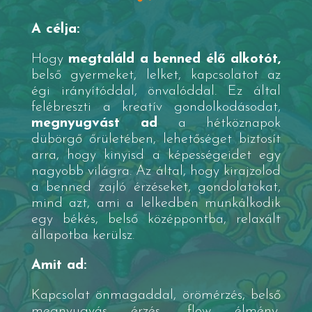
A célja:
Hogy
megtaláld a benned élő alkotót,
belső gyermeket, lelket, kapcsolatot az
égi irányítóddal, önvalóddal. Ez által
felébreszti a kreatív gondolkodásodat,
megnyugvást ad
a hétköznapok
dübörgő őrületében, lehetőséget biztosít
arra, hogy kinyisd a képességeidet egy
nagyobb világra. Az által, hogy kirajzolod
a benned zajló érzéseket, gondolatokat,
mind azt, ami a lelkedben munkálkodik
egy békés, belső középpontba, relaxált
állapotba kerülsz.
Amit ad:
Kapcsolat önmagaddal, örömérzés, belső
megnyugvás érzés, flow élmény,