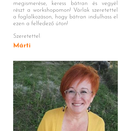
megismerése, keress bátran és vegyél
részt a workshopomon! Várlak szeretettel
a foglalkozáson, hogy bátran indulhass el
ezen a felfedező úton!
Szeretettel:
Márti