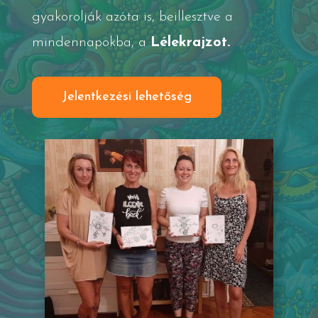
gyakorolják azóta is, beillesztve a
mindennapokba, a
Lélekrajzot.
Jelentkezési lehetőség