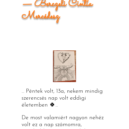
— Berczeli Cintia
Mercédesz
... Péntek volt, 13a, nekem mindig
szerencsés nap volt eddigi
életemben
🍀
...
De most valamiért nagyon nehéz
volt ez a nap számomra,