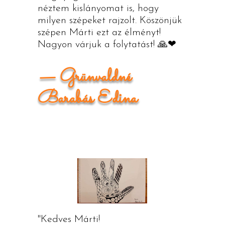
néztem kislányomat is, hogy
milyen szépeket rajzolt. Köszönjük
szépen Márti ezt az élményt!
Nagyon várjuk a folytatást!
🙏❤
— G️rünvaldné
Barabás Edina
"Kedves Márti!