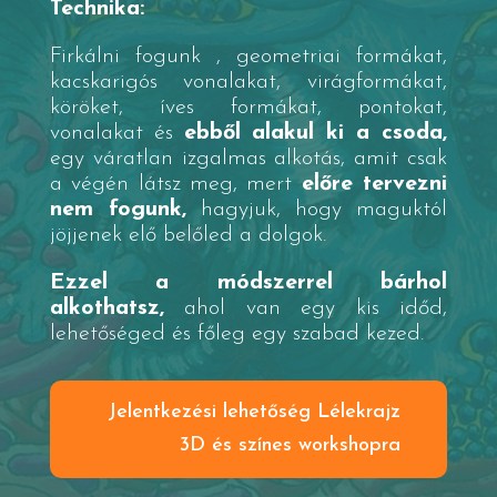
Technika:
Firkálni fogunk , geometriai formákat,
kacskarigós vonalakat, virágformákat,
köröket, íves formákat, pontokat,
vonalakat és
ebből alakul ki a csoda,
egy váratlan izgalmas alkotás, amit csak
a végén látsz meg, mert
előre tervezni
nem fogunk,
hagyjuk, hogy maguktól
jöjjenek elő belőled a dolgok.
Ezzel a módszerrel bárhol
alkothatsz,
ahol van egy kis időd,
lehetőséged és főleg egy szabad kezed.
Jelentkezési lehetőség Lélekrajz
3D és színes workshopra