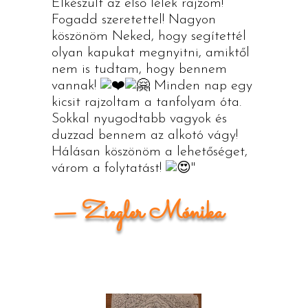
Elkészült az első lélek rajzom!
Fogadd szeretettel! Nagyon
köszönöm Neked, hogy segítettél
olyan kapukat megnyitni, amiktől
nem is tudtam, hogy bennem
vannak!
Minden nap egy
kicsit rajzoltam a tanfolyam óta.
Sokkal nyugodtabb vagyok és
duzzad bennem az alkotó vágy!
Hálásan köszönöm a lehetőséget,
várom a folytatást!
"
— Ziegler Mónika