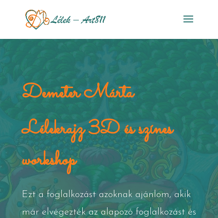
Demeter Márta
Lélekrajz 3D és színes
workshop
Ezt a foglalkozást azoknak ajánlom, akik
már elvégezték az alapozó foglalkozást és