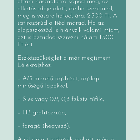
ottani használatra kapod meg, az
alkotás ideje alatt, de ha szeretnéd,
meg is vásárolhatod, ára: 2.500 Ft. A
satírozórúd a tiéd marad. Ha az
alapeszközöd is hiányzik valami miatt,
azt is betudod szerezni nálam 1.500
Ft-ért.
Eszközszükséglet a már megismert
Lélekrajzhoz:
– A/5 méretű rajzfüzet, rajzlap
minőségű lapokkal,
– S-es vagy 0,2; 0,3 fekete tűfilc,
– HB grafitceruza,
– faragó (hegyező).
A jól ismert eszközök mellett, még a