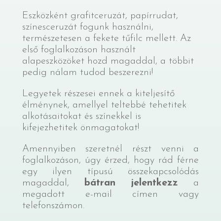
Eszközként grafitceruzát, papírrudat,
színesceruzát fogunk használni,
természetesen a fekete tűfilc mellett. Az
első foglalkozáson használt
alapeszközöket hozd magaddal, a többit
pedig nálam tudod beszerezni!
Legyetek részesei ennek a kiteljesítő
élménynek, amellyel teltebbé tehetitek
alkotásaitokat és színekkel is
kifejezhetitek önmagatokat!
Amennyiben szeretnél részt venni a
foglalkozáson, úgy érzed, hogy rád férne
egy ilyen típusú összekapcsolódás
magaddal,
bátran jelentkezz
a
megadott e-mail címen vagy
telefonszámon.