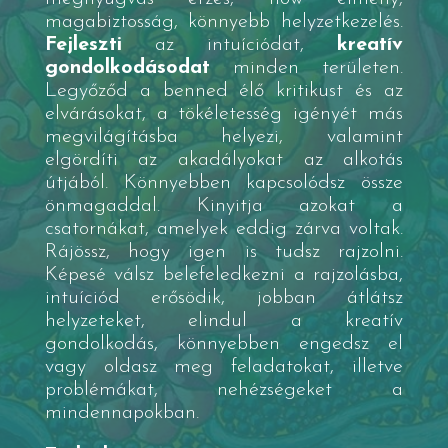
magabiztosság, könnyebb helyzetkezelés.
Fejleszti
az intuíciódat,
kreatív
gondolkodásodat
minden területen.
Legyőződ a benned élő kritikust és az
elvárásokat, a tökéletesség igényét más
megvilágításba helyezi, valamint
elgördíti az akadályokat az alkotás
útjából. Könnyebben kapcsolódsz össze
önmagaddal. Kinyitja azokat a
csatornákat, amelyek eddig zárva voltak.
Rájössz, hogy igen is tudsz rajzolni.
Képesé válsz belefeledkezni a rajzolásba,
intuíciód erősödik, jobban átlátsz
helyzeteket, elindul a kreatív
gondolkodás, könnyebben engedsz el
vagy oldasz meg feladatokat, illetve
problémákat, nehézségeket a
mindennapokban.