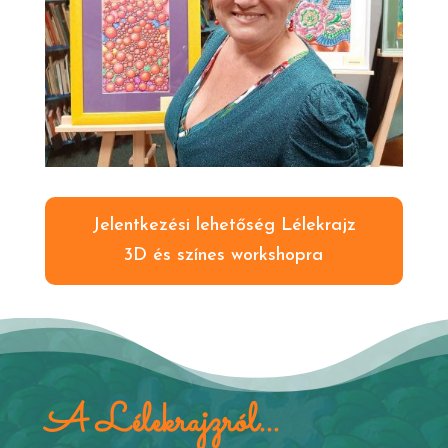
Jelentkezési lehetőség Lélekrajz
3D és színes workshopra
A Lélekrajzról...