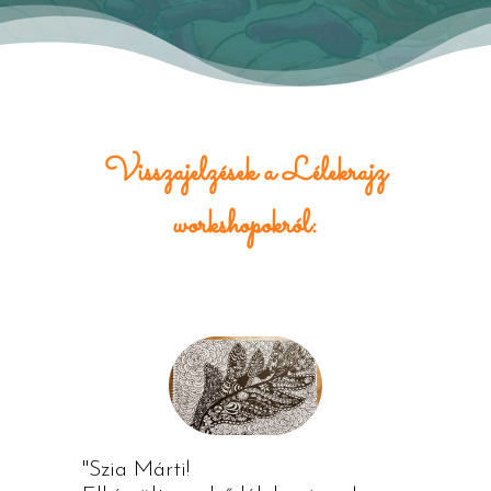
Visszajelzések a Lélekrajz
workshopokról:
"Szia Márti!