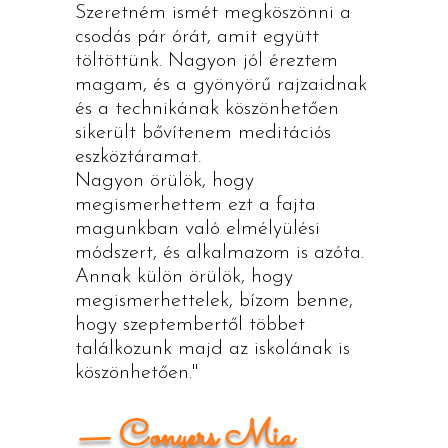
Szeretném ismét megköszönni a
csodás pár órát, amit együtt
töltöttünk. Nagyon jól éreztem
magam, és a gyönyörű rajzaidnak
és a technikának köszönhetően
sikerült bővítenem meditációs
eszköztáramat.
Nagyon örülök, hogy
megismerhettem ezt a fajta
magunkban való elmélyülési
módszert, és alkalmazom is azóta.
Annak külön örülök, hogy
megismerhettelek, bízom benne,
hogy szeptembertől többet
találkozunk majd az iskolának is
köszönhetően."
— Conyers Mia