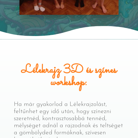
Lélekrajz 3D és színes
workshop:
Ha már gyakorlod a Lélekrajzolást,
feltűnhet egy idő után, hogy színezni
szeretnéd, kontrasztosabbá tennéd,
mélységet adnál a rajzodnak és teltséget
a gömbölyded formáknak, szívesen