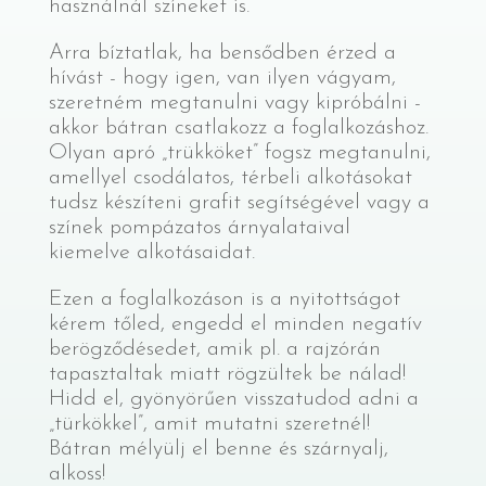
használnál színeket is.
Arra bíztatlak, ha bensődben érzed a
hívást - hogy igen, van ilyen vágyam,
szeretném megtanulni vagy kipróbálni -
akkor bátran csatlakozz a foglalkozáshoz.
Olyan apró „trükköket” fogsz megtanulni,
amellyel csodálatos, térbeli alkotásokat
tudsz készíteni grafit segítségével vagy a
színek pompázatos árnyalataival
kiemelve alkotásaidat.
Ezen a foglalkozáson is a nyitottságot
kérem tőled, engedd el minden negatív
berögződésedet, amik pl. a rajzórán
tapasztaltak miatt rögzültek be nálad!
Hidd el, gyönyörűen visszatudod adni a
„türkökkel”, amit mutatni szeretnél!
Bátran mélyülj el benne és szárnyalj,
alkoss!