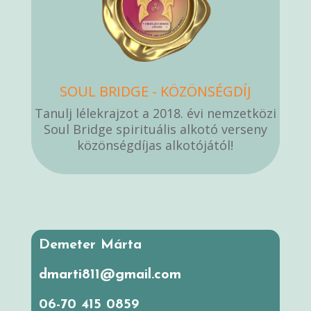
SOUL BRIDGE - KÖZÖNSÉGDÍJ
Tanulj lélekrajzot a 2018. évi nemzetközi
Soul Bridge spirituális alkotó verseny
közönségdíjas alkotójától!
Demeter Márta
dmarti811@gmail.com
06-70 415 0859