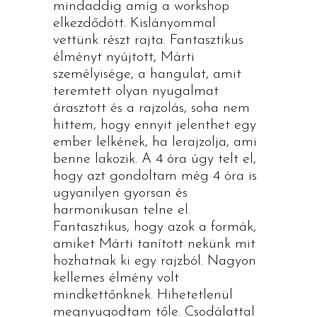
mindaddig amíg a workshop
elkezdődött. Kislányommal
vettünk részt rajta. Fantasztikus
élményt nyújtott, Márti
személyisége, a hangulat, amit
teremtett olyan nyugalmat
árasztott és a rajzolás, soha nem
hittem, hogy ennyit jelenthet egy
ember lelkének, ha lerajzolja, ami
benne lakozik. A 4 óra úgy telt el,
hogy azt gondoltam még 4 óra is
ugyanilyen gyorsan és
harmonikusan telne el.
Fantasztikus, hogy azok a formák,
amiket Márti tanított nekünk mit
hozhatnak ki egy rajzból. Nagyon
kellemes élmény volt
mindkettőnknek. Hihetetlenül
megnyugodtam tőle. Csodálattal