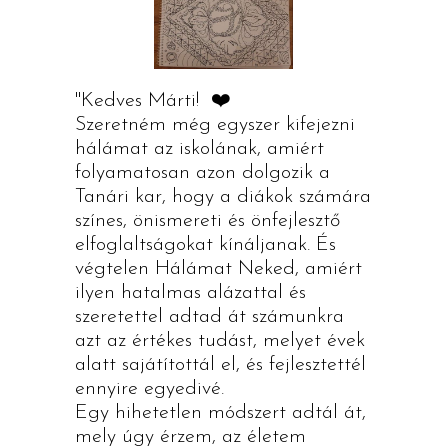
"Kedves Márti! ❤️
Szeretném még egyszer kifejezni
hálámat az iskolának, amiért
folyamatosan azon dolgozik a
Tanári kar, hogy a diákok számára
színes, önismereti és önfejlesztő
elfoglaltságokat kínáljanak. És
végtelen Hálámat Neked, amiért
ilyen hatalmas alázattal és
szeretettel adtad át számunkra
azt az értékes tudást, melyet évek
alatt sajátítottál el, és fejlesztettél
ennyire egyedivé.
Egy hihetetlen módszert adtál át,
mely úgy érzem, az életem