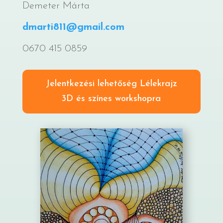
Demeter Márta
dmarti811@gmail.com
0670 415 0859
Jelentkezési lehetőség Lélekrajz
3D és színes workshopra