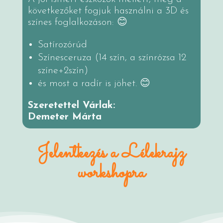
következőket fogjuk használni a 3D és
színes foglalkozáson: 😊
Satírozórúd
Színesceruza (14 szín, a színrózsa 12
színe+2szín)
és most a radír is jöhet. 😊
Szeretettel Várlak:
Demeter Márta
Jelentkezés a Lélekrajz
workshopra