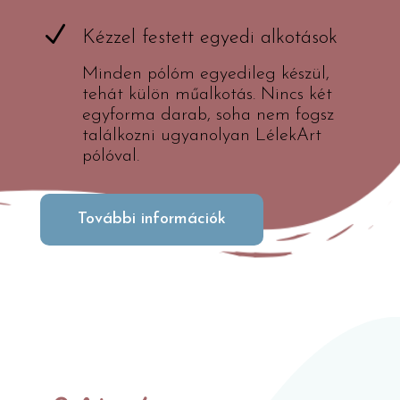
N
Kézzel festett egyedi alkotások
Minden pólóm egyedileg készül,
tehát külön műalkotás. Nincs két
egyforma darab, soha nem fogsz
találkozni ugyanolyan LélekArt
pólóval.
További információk