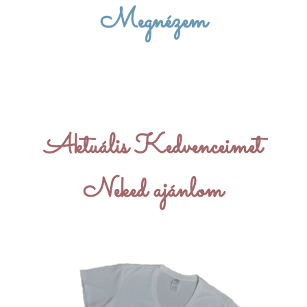
Megnézem
Aktuális Kedvenceimet
Neked ajánlom