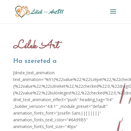
Lélek Art
Ha szereted a
[dnxte_text_animation
text_animation="%91{%22value%22:%22szépet%22,%22check
{%22value%22:%22színeket%22,%22checked%22:0,%22dragID
{%22value%22:%22különlegest%22,%22checked%22:0,%22dr
dnxt_text_animation_effect="push" heading_tag="h4"
_builder_version="4.8.1" _module_preset="default"
animation_fonts_font="Josefin Sans||||||||"
animation_fonts_text_color="#6A99B5"
animation_fonts_font_size="40px"