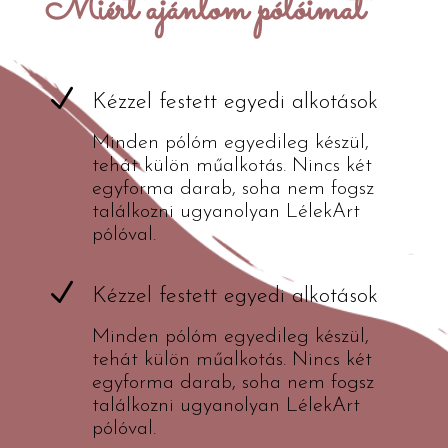
Miért ajánlom pólóimat
N
Kézzel festett egyedi alkotások
Minden pólóm egyedileg készül,
tehát külön műalkotás. Nincs két
egyforma darab, soha nem fogsz
találkozni ugyanolyan LélekArt
pólóval.
N
Kézzel festett egyedi alkotások
Minden pólóm egyedileg készül,
tehát külön műalkotás. Nincs két
egyforma darab, soha nem fogsz
találkozni ugyanolyan LélekArt
pólóval.