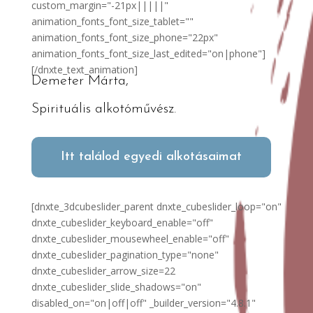
custom_margin="-21px|||||"
animation_fonts_font_size_tablet=""
animation_fonts_font_size_phone="22px"
animation_fonts_font_size_last_edited="on|phone"]
[/dnxte_text_animation]
Demeter Márta,
Spirituális alkotóművész.
Itt találod egyedi alkotásaimat
[dnxte_3dcubeslider_parent dnxte_cubeslider_loop="on"
dnxte_cubeslider_keyboard_enable="off"
dnxte_cubeslider_mousewheel_enable="off"
dnxte_cubeslider_pagination_type="none"
dnxte_cubeslider_arrow_size=22
dnxte_cubeslider_slide_shadows="on"
disabled_on="on|off|off" _builder_version="4.8.1"