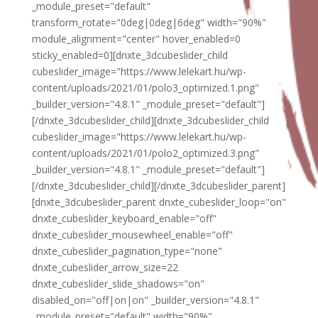
_module_preset="default"
transform_rotate="0deg|0deg|6deg" width="90%"
module_alignment="center" hover_enabled=0
sticky_enabled=0][dnxte_3dcubeslider_child
cubeslider_image="https://www.lelekart.hu/wp-
content/uploads/2021/01/polo3_optimized.1.png"
_builder_version="4.8.1" _module_preset="default"]
[/dnxte_3dcubeslider_child][dnxte_3dcubeslider_child
cubeslider_image="https://www.lelekart.hu/wp-
content/uploads/2021/01/polo2_optimized.3.png"
_builder_version="4.8.1" _module_preset="default"]
[/dnxte_3dcubeslider_child][/dnxte_3dcubeslider_parent]
[dnxte_3dcubeslider_parent dnxte_cubeslider_loop="on"
dnxte_cubeslider_keyboard_enable="off"
dnxte_cubeslider_mousewheel_enable="off"
dnxte_cubeslider_pagination_type="none"
dnxte_cubeslider_arrow_size=22
dnxte_cubeslider_slide_shadows="on"
disabled_on="off|on|on" _builder_version="4.8.1"
_module_preset="default" width="90%"