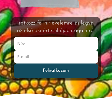
Iratkozz fel hírlevelemre és legyél
az első aki értesül újdonságaimról
Feliratkozom