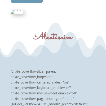
Alkotásaim
[dnxte_coverflowslider_parent
dnxte_coverflow_loop="on"
dnxte_coverflow_centered_slides="on"
dnxte_coverflow_keyboard_enable="off"
dnxte_coverflow_mousewheel_enable="off"
dnxte_coverflow_pagination_type="none"
_builder_version="4.8.1" _module_preset="default"]