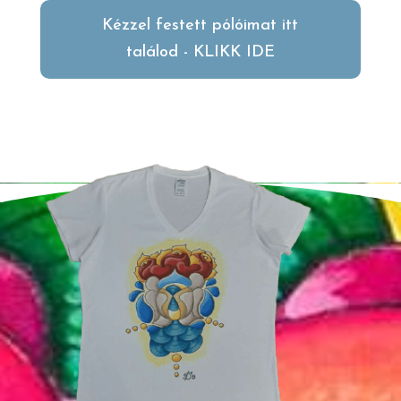
Kézzel festett pólóimat itt
találod - KLIKK IDE