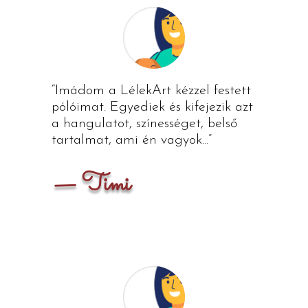
“Imádom a LélekArt kézzel festett
pólóimat. Egyediek és kifejezik azt
a hangulatot, színességet, belső
tartalmat, ami én vagyok...”
— Timi