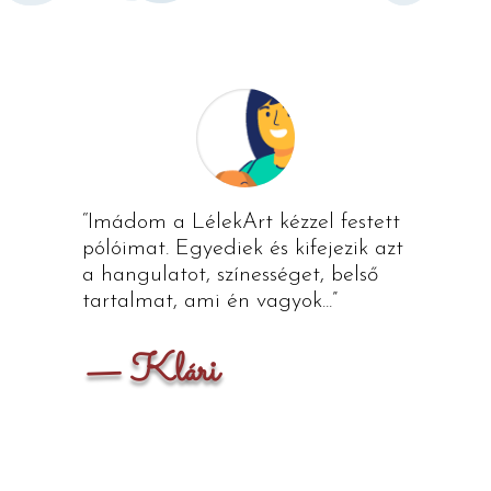
“Imádom a LélekArt kézzel festett
pólóimat. Egyediek és kifejezik azt
a hangulatot, színességet, belső
tartalmat, ami én vagyok...”
— Klári