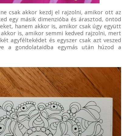
ne csak akkor kezdj el rajzolni, amikor ott az
elked egy másik dimenzióba és árasztod, öntöd
eket, hanem akkor is, amikor csak úgy együtt
j akkor is, amikor semmi kedved rajzolni, mert
 két agyféltekédet és egyszer csak azt veszed
ezve a gondolataidba egymás után húzod a
.