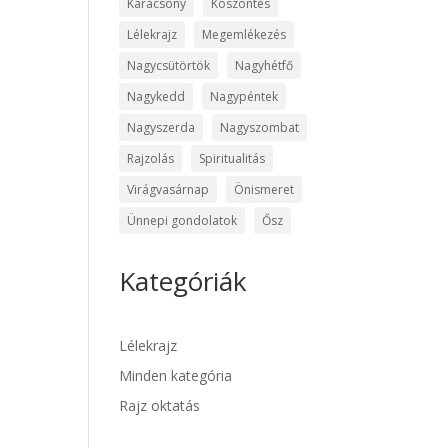
Karácsony
Köszöntés
Lélekrajz
Megemlékezés
Nagycsütörtök
Nagyhétfő
Nagykedd
Nagypéntek
Nagyszerda
Nagyszombat
Rajzolás
Spiritualitás
Virágvasárnap
Önismeret
Ünnepi gondolatok
Ősz
Kategóriák
Lélekrajz
Minden kategória
Rajz oktatás