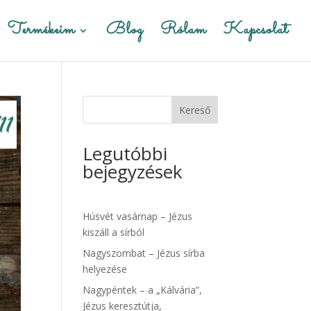
Termékeim
Blog
Rólam
Kapcsolat
Kereső
Legutóbbi
bejegyzések
Húsvét vasárnap – Jézus
kiszáll a sírból
Nagyszombat – Jézus sírba
helyezése
Nagypéntek – a „Kálvária”,
Jézus keresztútja,