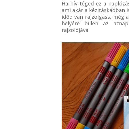
Ha hív téged ez a naplózás
ami akár a kézitáskádban i
időd van rajzolgass, még a
helyére billen az aznap
rajzolójává!