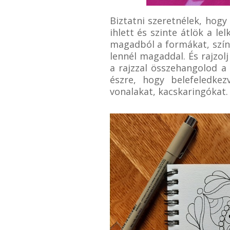
Biztatni szeretnélek, hogy 
ihlett és szinte átlök a l
magadból a formákat, szín
lennél magaddal. És rajzol
a rajzzal összehangolod a
észre, hogy belefeledk
vonalakat, kacskaringókat