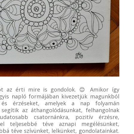
ót az érti mire is gondolok. 😊 Amikor így
vagyis napló formájában kivezetjük magunkból
 és érzéseket, amelyek a nap folyamán
segítik az áthangolódásunkat, felhangolnak
udatosabb csatornánkra, pozitív érzésre,
zel teljesebbé téve aznapi megélésünket,
bá téve szívünket, lelkünket, gondolatainkat.