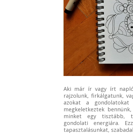
Aki már ír vagy írt napl
rajzolunk, firkálgatunk, 
azokat a gondolatokat
megkeletkeztek bennünk, 
minket egy tisztább, t
gondolati energiára. Ez
tapasztalásunkat, szabadab