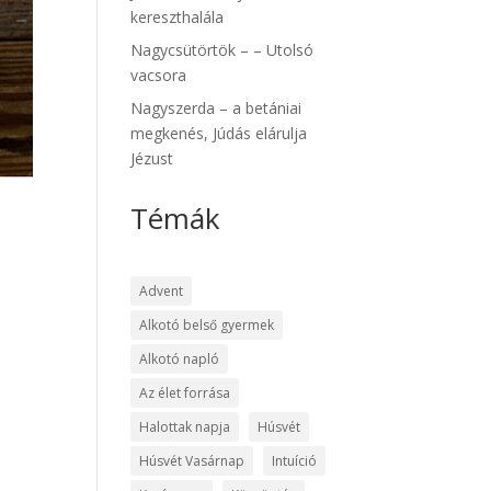
kereszthalála
Nagycsütörtök – – Utolsó
vacsora
Nagyszerda – a betániai
megkenés, Júdás elárulja
Jézust
Témák
Advent
Alkotó belső gyermek
Alkotó napló
Az élet forrása
Halottak napja
Húsvét
Húsvét Vasárnap
Intuíció