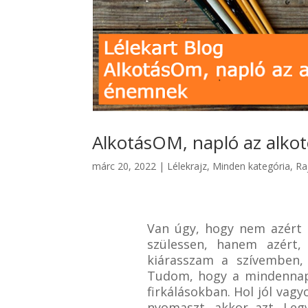
AlkotásOM, napló az alk
márc 20, 2022
|
Lélekrajz
,
Minden kategória
,
Ra
Van úgy, hogy nem azért 
szülessen, hanem azért
kiárasszam a szívemben, 
Tudom, hogy a mindennap
firkálásokban. Hol jól vag
nyomaszt, akkor azt. Leg