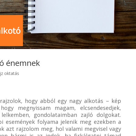
otó énemnek
jz oktatás
rajzolok, hogy abból egy nagy alkotás – kép
, hogy megnyissam magam, elcsendesedjek,
lelkemben, gondolataimban zajló dolgokat.
i események folyama jelenik meg ezekben a
yok azt rajzolom meg, hol valami megvisel vagy
yen bármi is az indok, ha firkálgatni támad