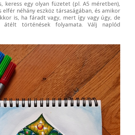
, keress egy olyan füzetet (pl. A5 méretben),
s elfér néhány eszköz társaságában, és amikor
kkor is, ha fáradt vagy, mert így vagy úgy, de
 átélt történések folyamata. Válj naplód